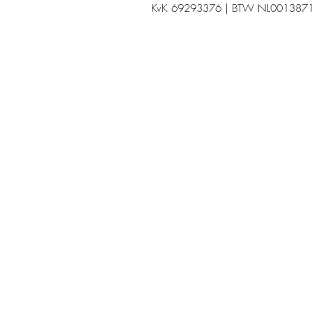
KvK 69293376 | BTW NL001387