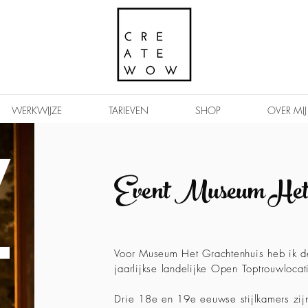
WERKWIJZE
TARIEVEN
SHOP
OVER MIJ
v
Event Museum Het 
t
Voor Museum Het Grachtenhuis heb ik d
jaarlijkse landelijke Open Toptrouwloca
Drie 18e en 19e eeuwse stijlkamers zijn