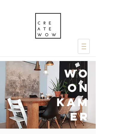
wo
on
kam
er