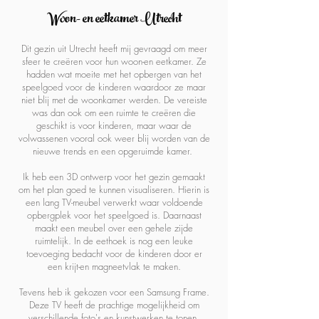
Woon- en eetkamer Utrecht
Dit gezin uit Utrecht heeft mij gevraagd om meer
sfeer te creëren voor hun woon-en eetkamer. Ze
hadden wat moeite met het opbergen van het
speelgoed voor de kinderen waardoor ze maar
niet blij met de woonkamer werden. De vereiste
was dan ook om een ruimte te creëren die
geschikt is voor kinderen, maar waar de
volwassenen vooral ook weer blij worden van de
nieuwe trends en een opgeruimde kamer.
Ik heb een 3D ontwerp voor het gezin gemaakt
om het plan goed te kunnen visualiseren. Hierin is
een lang TV-meubel verwerkt waar voldoende
opbergplek voor het speelgoed is. Daarnaast
maakt een meubel over een gehele zijde
ruimtelijk. In de eethoek is nog een leuke
toevoeging bedacht voor de kinderen door er
een krijt-en magneetvlak te maken.
Tevens heb ik gekozen voor een Samsung Frame.
Deze TV heeft de prachtige mogelijkheid om
verschillende foto's en kunstwerken te tonen,