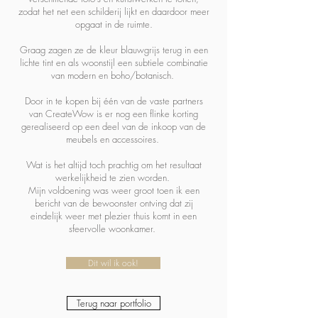
zodat het net een schilderij lijkt en daardoor meer
opgaat in de ruimte.
Graag zagen ze de kleur blauwgrijs terug in een
lichte tint en als woonstijl een subtiele combinatie
van modern en boho/botanisch.
Door in te kopen bij één van de vaste partners
van CreateWow is er nog een flinke korting
gerealiseerd op een deel van de inkoop van de
meubels en accessoires.
Wat is het altijd toch prachtig om het resultaat
werkelijkheid te zien worden.
Mijn voldoening was weer groot toen ik een
bericht van de bewoonster ontving dat zij
eindelijk weer met plezier thuis komt in een
sfeervolle woonkamer.
Dit wil ik ook!
Terug naar portfolio