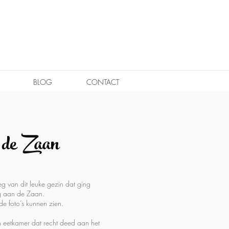
BLOG
CONTACT
 de Zaan
eeg van dit leuke gezin dat ging
g aan de Zaan.
de foto’s kunnen zien.
 eetkamer dat recht deed aan het