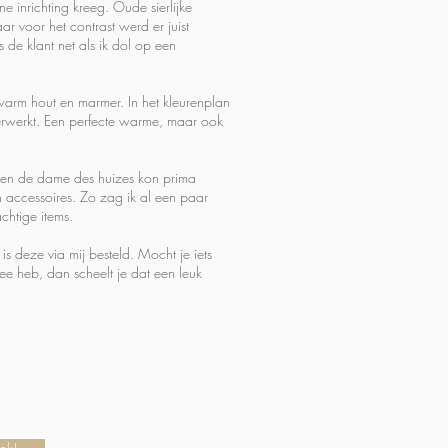
 inrichting kreeg. Oude sierlijke
r voor het contrast werd er juist
de klant net als ik dol op een
warm hout en marmer. In het kleurenplan
verwerkt. Een perfecte warme, maar ook
n en de dame des huizes kon prima
n accessoires. Zo zag ik al een paar
chtige items.
 deze via mij besteld. Mocht je iets
e heb, dan scheelt je dat een leuk