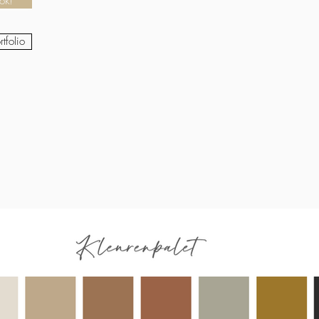
ook!
tfolio