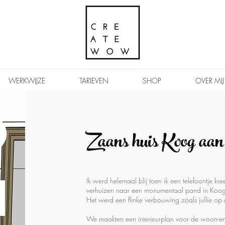
WERKWIJZE
TARIEVEN
SHOP
OVER MIJ
o
Zaans huis Koog aan
N
Ik werd helemaal blij toen ik een telefoontje kr
verhuizen naar een monumentaal pand in Koo
Het werd een flinke verbouwing zoals jullie op 
We maakten een interieurplan voor de woon-en