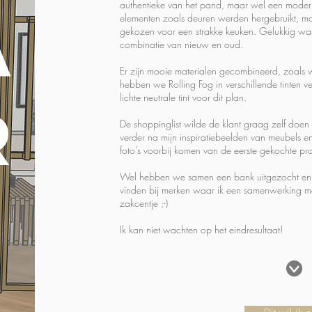
authentieke van het pand, maar wel een moderne
A
elementen zoals deuren werden hergebruikt, maa
gekozen voor een strakke keuken. Gelukkig was 
combinatie van nieuw en oud.
Er zijn mooie materialen gecombineerd, zoals 
hebben we Rolling Fog in verschillende tinten 
lichte neutrale tint voor dit plan.
R
De shoppinglist wilde de klant graag zelf doe
verder na mijn inspiratiebeelden van meubels e
foto’s voorbij komen van de eerste gekochte pra
Wel hebben we samen een bank uitgezocht en is
vinden bij merken waar ik een samenwerking me
zakcentje ;-)
Ik kan niet wachten op het eindresultaat!